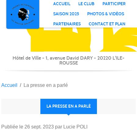
S
P
Il
R
Panneau de gestion des cookies
ACCUEIL
LE CLUB
PARTICIPER
B
SAISON 2025
PHOTOS & VIDÉOS
PARTENAIRES
CONTACT ET PLAN
Hôtel de Ville - 1, avenue David DARY - 20220 L'ILE-
ROUSSE
Accueil
La presse en a parlé
LA PRESSE EN A PARLÉ
Publiée le
26 sept. 2023
par Lucie POLI