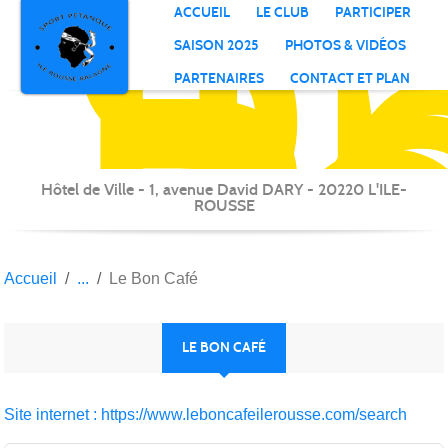
S
P
Il
R
Panneau de gestion des cookies
ACCUEIL
LE CLUB
PARTICIPER
B
SAISON 2025
PHOTOS & VIDÉOS
PARTENAIRES
CONTACT ET PLAN
Hôtel de Ville - 1, avenue David DARY - 20220 L'ILE-
ROUSSE
Accueil
Le Bon Café
LE BON CAFÉ
Site internet : https://www.leboncafeilerousse.com/search