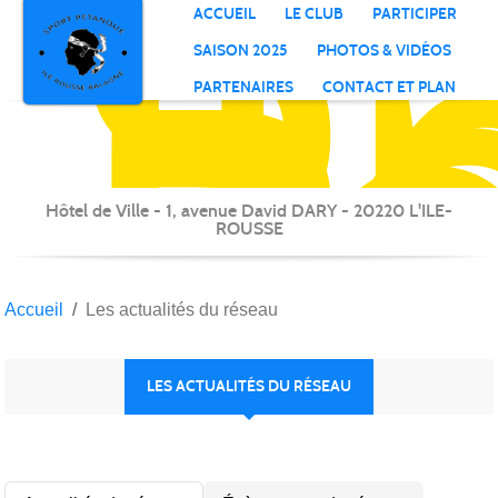
S
P
Il
R
Panneau de gestion des cookies
ACCUEIL
LE CLUB
PARTICIPER
B
SAISON 2025
PHOTOS & VIDÉOS
PARTENAIRES
CONTACT ET PLAN
Hôtel de Ville - 1, avenue David DARY - 20220 L'ILE-
ROUSSE
Accueil
Les actualités du réseau
LES ACTUALITÉS DU RÉSEAU