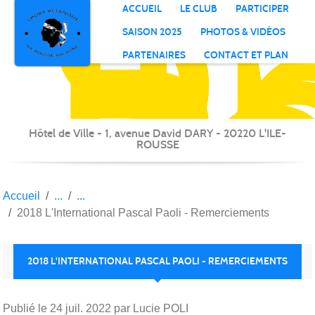
S
P
Il
R
Panneau de gestion des cookies
ACCUEIL
LE CLUB
PARTICIPER
B
SAISON 2025
PHOTOS & VIDÉOS
PARTENAIRES
CONTACT ET PLAN
Hôtel de Ville - 1, avenue David DARY - 20220 L'ILE-
ROUSSE
Accueil
2018 L'International Pascal Paoli - Remerciements
2018 L'INTERNATIONAL PASCAL PAOLI - REMERCIEMENTS
Publié le
24 juil. 2022
par Lucie POLI